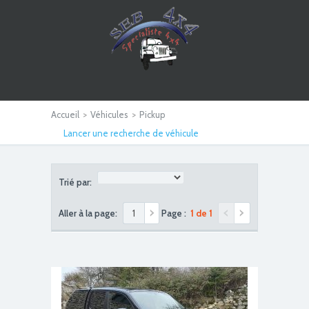
Accueil
>
Véhicules
>
Pickup
Lancer une recherche de véhicule
Trié par:
Aller à la page:
Page :
1 de 1