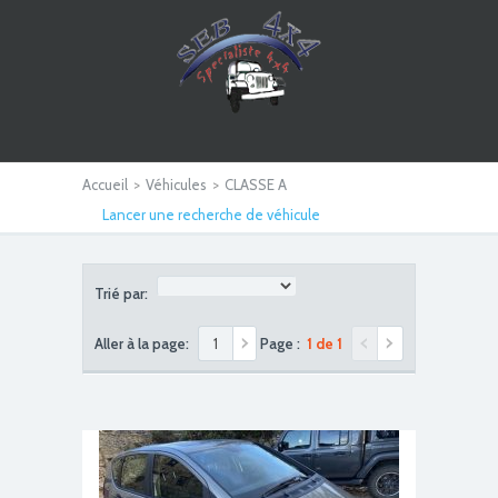
Accueil
>
Véhicules
>
CLASSE A
Lancer une recherche de véhicule
Trié par:
Aller à la page:
Page :
1 de 1