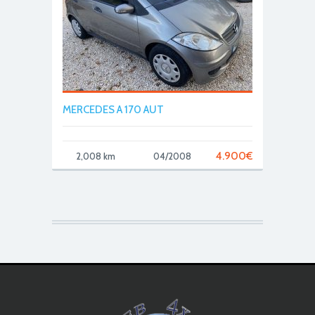
MERCEDES A 170 AUT
4.900
€
2,008 km
04/2008