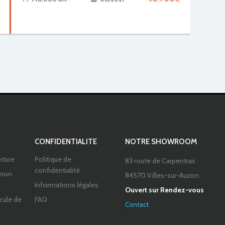
CONFIDENTIALITE
NOTRE SHOWROOM
iture
Politique de
83 route de Carpentras
confidentialité
 mon
84570 Villes-sur-Auzon
Informations légales
Ouvert sur Rendez-vous
icule de
FAQ
Contact