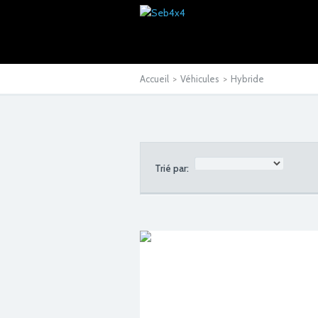
Accueil
>
Véhicules
>
Hybride
Trié par: