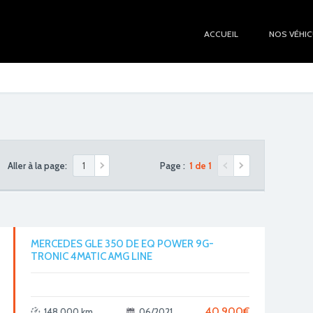
ACCUEIL
NOS VÉHI
Aller à la page:
Page :
1 de 1
MERCEDES GLE 350 DE EQ POWER 9G-
TRONIC 4MATIC AMG LINE
40.900
€
148,000 km
06/2021