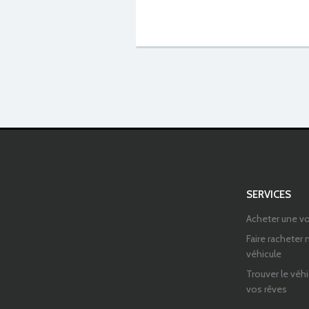
SERVICES
Acheter une vo
Faire racheter
véhicule
Trouver le véh
vos rêves