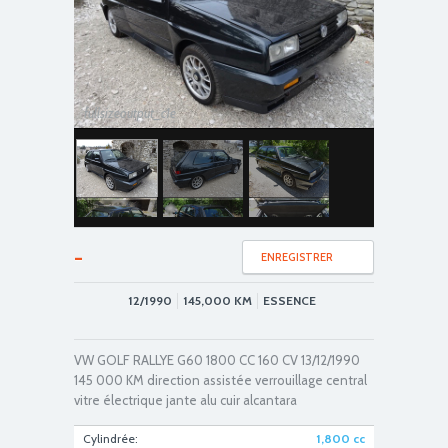
fullsizeoutput_c1e
-
ENREGISTRER
12/1990
145,000
KM
ESSENCE
DSC01025
VW GOLF RALLYE G60 1800 CC 160 CV 13/12/1990
145 000 KM direction assistée verrouillage central
vitre électrique jante alu cuir alcantara
Cylindrée:
1,800
cc