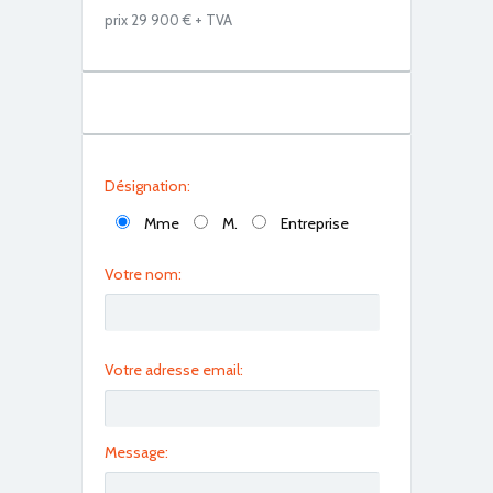
prix 29 900 € + TVA
IMG_0459
Désignation:
Mme
M.
Entreprise
Votre nom:
IMG_0460
Votre adresse email:
Message: