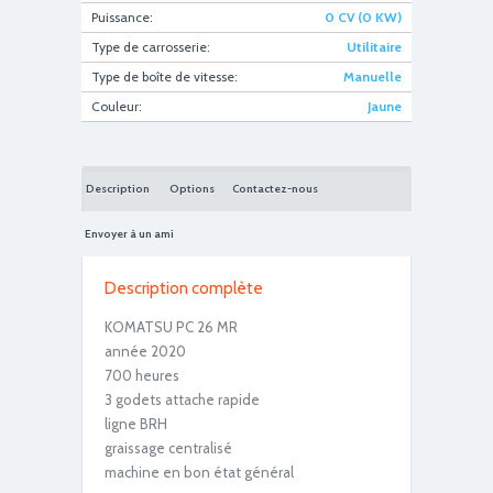
Puissance:
0 CV (0 KW)
Type de carrosserie:
Utilitaire
IMG_0457
Type de boîte de vitesse:
Manuelle
Couleur:
Jaune
Description
Options
Contactez-nous
Envoyer à un ami
Description complète
IMG_0458
KOMATSU PC 26 MR
année 2020
700 heures
3 godets attache rapide
ligne BRH
graissage centralisé
machine en bon état général