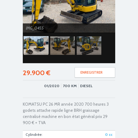
IMG_0455
29.900
€
ENREGISTRER
01/2020
700
KM
DIESEL
IMG_0456
KOMATSU PC 26 MR année 2020 700 heures 3
godets attache rapide ligne BRH graissage
centralisé machine en bon état général prix 29
900 € + TVA
Cylindrée:
0
cc