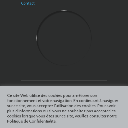
Contact
Facebook
Ce site Web utilise des cookies pour améliorer son
fonctionnement et votre navigation. En continuant à naviguer
sur ce site, vous acceptez l’utilisation des cookies. Pour avoir
plus d'informations ou si vous ne souhaitez pas accepter les
06 75 40 80 45
cookies lorsque vous êtes sur ce site, veuillez consulter notre
Politique de Confidentialité.
seb4x4sas@gmail.com